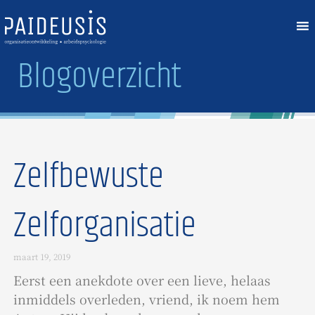
Ga
naar
de
Blogoverzicht​
inhoud
Zelfbewuste
Zelforganisatie
maart 19, 2019
Eerst een anekdote over een lieve, helaas
inmiddels overleden, vriend, ik noem hem